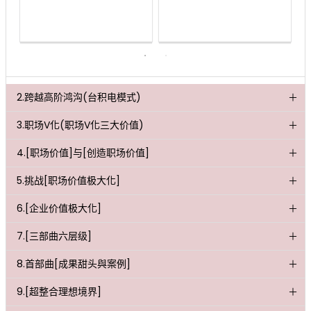
2.跨越高阶鸿沟(台积电模式)
3.职场V化(职场V化三大价值)
4.[职场价值]与[创造职场价值]
5.挑战[职场价值极大化]
6.[企业价值极大化]
7.[三部曲六层级]
8.首部曲[成果甜头與案例]
9.[超整合理想境界]