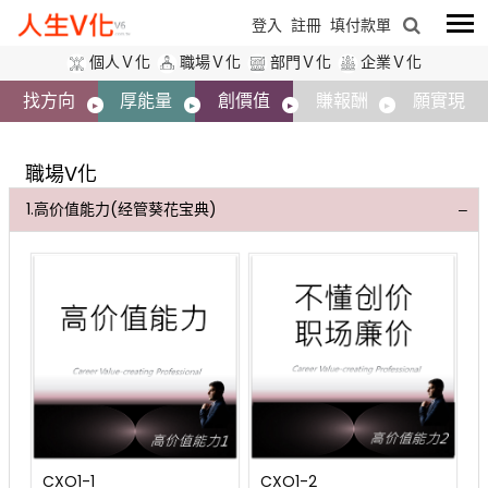
登入
註冊
填付款單
個人Ｖ化
職場Ｖ化
部門Ｖ化
企業Ｖ化
找方向
厚能量
創價值
賺報酬
願實現
職場V化
1.高价值能力(经管葵花宝典)
C
CXO1-1
CXO1-2