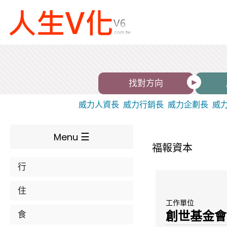
找對方向
威力人資長
威力行銷長
威力企劃長
威
Menu
福報資本
行
住
工作單位
創世基金會
食