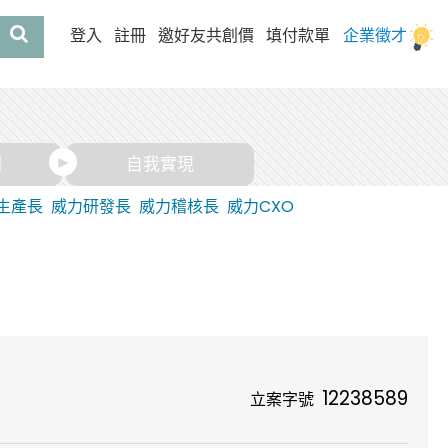
登入
註冊
邀好友共創價
填付款單
企業徵才
酬
自我實現
生產長
威力研發長
威力稽核長
威力CXO
12238589
立案字號