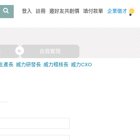
登入
註冊
邀好友共創價
填付款單
企業徵才
酬
自我實現
生產長
威力研發長
威力稽核長
威力CXO