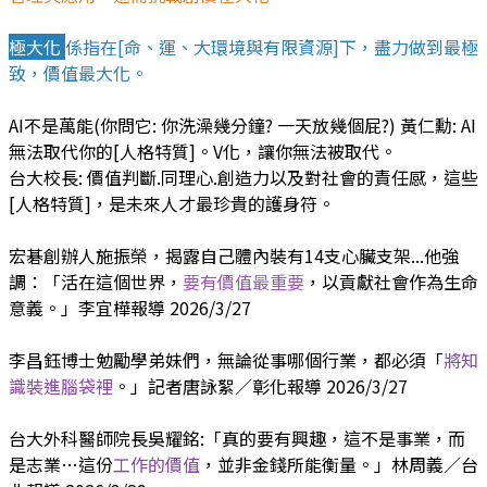
極大化
係指在[命、運、大環境與有限資源]下，盡力做到最極
致，價值最大化。
AI不是萬能(你問它: 你洗澡幾分鐘? 一天放幾個屁?) 黃仁勳: AI
無法取代你的[人格特質]。V化，讓你無法被取代。
台大校長: 價值判斷.同理心.創造力以及對社會的責任感，這些
[人格特質]，是未來人才最珍貴的護身符。
宏碁創辦人施振榮，揭露自己體內裝有14支心臟支架...他強
調：「活在這個世界，
要有價值最重要
，以貢獻社會作為生命
意義。」李宜樺報導 2026/3/27
李昌鈺博士勉勵學弟妹們，無論從事哪個行業，都必須「
將知
識裝進腦袋裡
。」記者唐詠絮／彰化報導 2026/3/27
台大外科醫師院長吳耀銘:「真的要有興趣，這不是事業，而
是志業…這份
工作的價值
，並非金錢所能衡量。」林周義／台