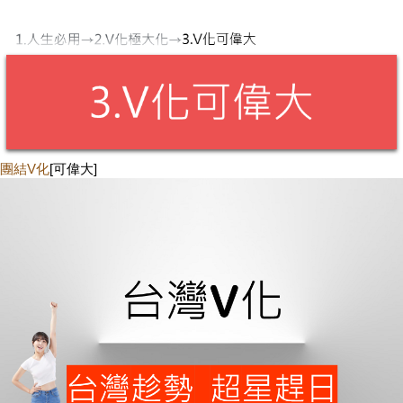
團結V化
[可偉大]