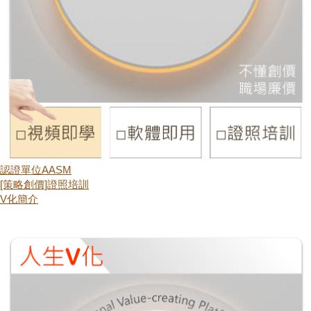
認證單位AASM
[策略創價]證照培訓
V化簡介