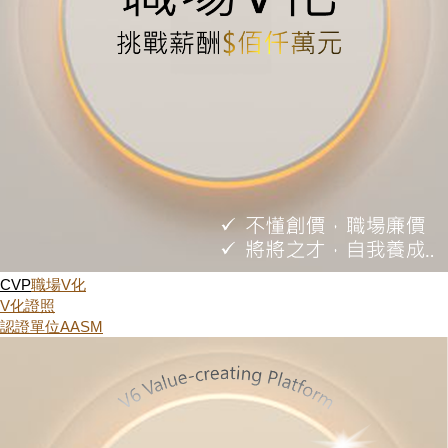
CVP
職場V化
V化證照
認證單位AASM