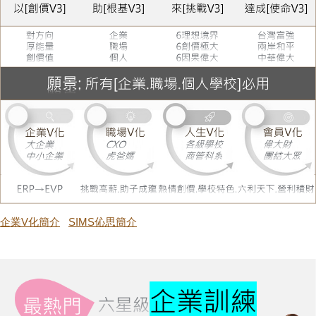
企業V化簡介
SIMS伈思簡介