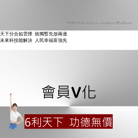
天下分合如雲煙 統獨暫先放兩邊
未來科技能解決 人民幸福富強先