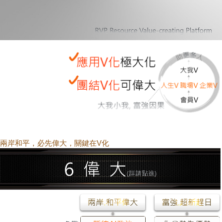
兩岸和平，必先偉大，關鍵在V化