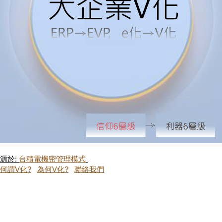
源於:
台積電機密管理模式
何謂V化?
為何V化?
聯絡我們