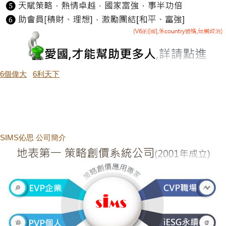
6個偉大
6利天下
SIMS伈思 公司簡介