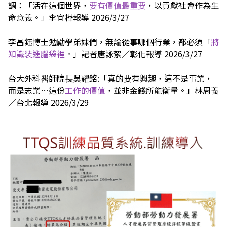
調：「活在這個世界，
要有價值最重要
，以貢獻社會作為生
命意義。」李宜樺報導 2026/3/27
李昌鈺博士勉勵學弟妹們，無論從事哪個行業，都必須「
將
知識裝進腦袋裡
。」記者唐詠絮／彰化報導 2026/3/27
台大外科醫師院長吳耀銘:「真的要有興趣，這不是事業，
而是志業…這份
工作的價值
，並非金錢所能衡量。」林周義
／台北報導 2026/3/29