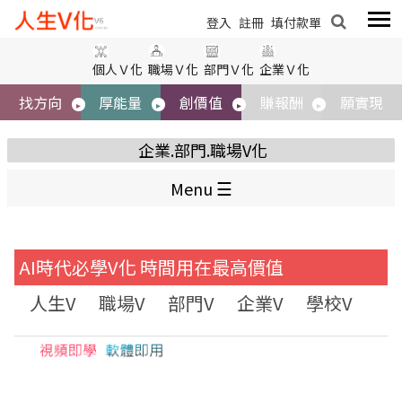
標題
登入
登入
註冊
註冊
填付款單
填付款單
個人Ｖ化
職場Ｖ化
部門Ｖ化
企業Ｖ化
內容
找方向
厚能量
創價值
賺報酬
願實現
企業.部門.職場V化
Menu
AI時代必學V化 時間用在最高價值
圖片
人生V
職場V
部門V
企業V
學校V
大
取消
送出