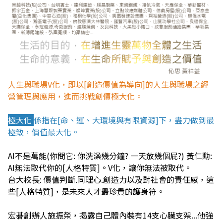
人生與職場V化，即以[創造價值為導向]的人生與職場之經
營管理與應用，進而挑戰創價極大化。
極大化
係指在[命、運、大環境與有限資源]下，盡力做到最
極致，價值最大化。
AI不是萬能(你問它: 你洗澡幾分鐘? 一天放幾個屁?) 黃仁勳:
AI無法取代你的[人格特質]。V化，讓你無法被取代。
台大校長: 價值判斷.同理心.創造力以及對社會的責任感，這
些[人格特質]，是未來人才最珍貴的護身符。
宏碁創辦人施振榮，揭露自己體內裝有14支心臟支架...他強