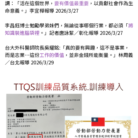
調：「活在這個世界，
要有價值最重要
，以貢獻社會作為生
命意義。」李宜樺報導 2026/3/27
李昌鈺博士勉勵學弟妹們，無論從事哪個行業，都必須「
將
知識裝進腦袋裡
。」記者唐詠絮／彰化報導 2026/3/27
台大外科醫師院長吳耀銘:「真的要有興趣，這不是事業，
而是志業…這份
工作的價值
，並非金錢所能衡量。」林周義
／台北報導 2026/3/29