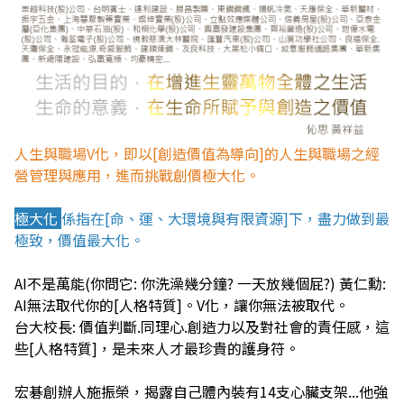
人生與職場V化，即以[創造價值為導向]的人生與職場之經
營管理與應用，進而挑戰創價極大化。
極大化
係指在[命、運、大環境與有限資源]下，盡力做到最
極致，價值最大化。
AI不是萬能(你問它: 你洗澡幾分鐘? 一天放幾個屁?) 黃仁勳:
AI無法取代你的[人格特質]。V化，讓你無法被取代。
台大校長: 價值判斷.同理心.創造力以及對社會的責任感，這
些[人格特質]，是未來人才最珍貴的護身符。
宏碁創辦人施振榮，揭露自己體內裝有14支心臟支架...他強