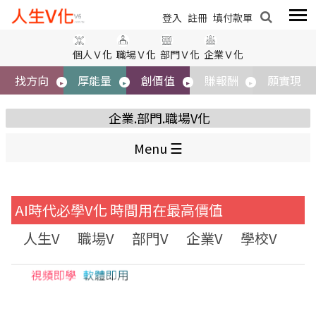
標題
登入
登入
註冊
註冊
填付款單
填付款單
個人Ｖ化
職場Ｖ化
部門Ｖ化
企業Ｖ化
內容
找方向
厚能量
創價值
賺報酬
願實現
企業.部門.職場V化
Menu
AI時代必學V化 時間用在最高價值
圖片
人生V
職場V
部門V
企業V
學校V
大
取消
送出