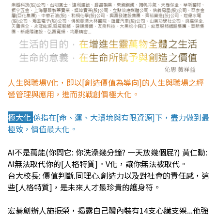
人生與職場V化，即以[創造價值為導向]的人生與職場之經
營管理與應用，進而挑戰創價極大化。
極大化
係指在[命、運、大環境與有限資源]下，盡力做到最
極致，價值最大化。
AI不是萬能(你問它: 你洗澡幾分鐘? 一天放幾個屁?) 黃仁勳:
AI無法取代你的[人格特質]。V化，讓你無法被取代。
台大校長: 價值判斷.同理心.創造力以及對社會的責任感，這
些[人格特質]，是未來人才最珍貴的護身符。
宏碁創辦人施振榮，揭露自己體內裝有14支心臟支架...他強