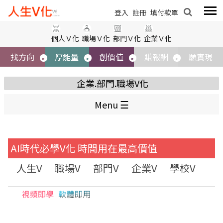
標題
登入
登入
註冊
註冊
填付款單
填付款單
個人Ｖ化
職場Ｖ化
部門Ｖ化
企業Ｖ化
內容
找方向
厚能量
創價值
賺報酬
願實現
企業.部門.職場V化
Menu
AI時代必學V化 時間用在最高價值
圖片
人生V
職場V
部門V
企業V
學校V
大
取消
送出