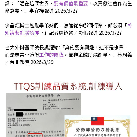
調：「活在這個世界，
要有價值最重要
，以貢獻社會作為生
命意義。」李宜樺報導 2026/3/27
李昌鈺博士勉勵學弟妹們，無論從事哪個行業，都必須「
將
知識裝進腦袋裡
。」記者唐詠絮／彰化報導 2026/3/27
台大外科醫師院長吳耀銘:「真的要有興趣，這不是事業，
而是志業…這份
工作的價值
，並非金錢所能衡量。」林周義
／台北報導 2026/3/29