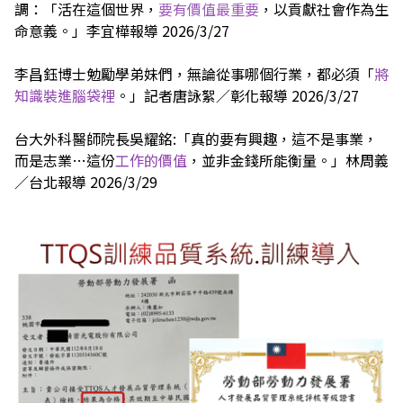
調：「活在這個世界，
要有價值最重要
，以貢獻社會作為生
命意義。」李宜樺報導 2026/3/27
李昌鈺博士勉勵學弟妹們，無論從事哪個行業，都必須「
將
知識裝進腦袋裡
。」記者唐詠絮／彰化報導 2026/3/27
台大外科醫師院長吳耀銘:「真的要有興趣，這不是事業，
而是志業…這份
工作的價值
，並非金錢所能衡量。」林周義
／台北報導 2026/3/29