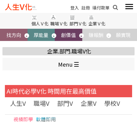
標題
登入
登入
註冊
註冊
填付款單
填付款單
個人Ｖ化
職場Ｖ化
部門Ｖ化
企業Ｖ化
內容
找方向
厚能量
創價值
賺報酬
願實現
企業.部門.職場V化
Menu
AI時代必學V化 時間用在最高價值
圖片
人生V
職場V
部門V
企業V
學校V
大
取消
送出