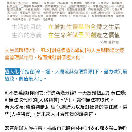
人生與職場V化，即以[創造價值為導向]的人生與職場之經
營管理與應用，進而挑戰創價極大化。
極大化
係指在[命、運、大環境與有限資源]下，盡力做到最
極致，價值最大化。
AI不是萬能(你問它: 你洗澡幾分鐘? 一天放幾個屁?) 黃仁勳:
AI無法取代你的[人格特質]。V化，讓你無法被取代。
台大校長: 價值判斷.同理心.創造力以及對社會的責任感，這
些[人格特質]，是未來人才最珍貴的護身符。
宏碁創辦人施振榮，揭露自己體內裝有14支心臟支架...他強