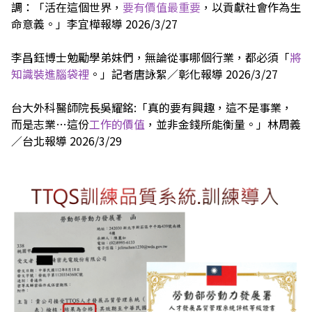
調：「活在這個世界，
要有價值最重要
，以貢獻社會作為生
命意義。」李宜樺報導 2026/3/27
李昌鈺博士勉勵學弟妹們，無論從事哪個行業，都必須「
將
知識裝進腦袋裡
。」記者唐詠絮／彰化報導 2026/3/27
台大外科醫師院長吳耀銘:「真的要有興趣，這不是事業，
而是志業…這份
工作的價值
，並非金錢所能衡量。」林周義
／台北報導 2026/3/29