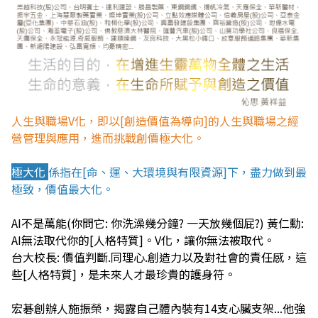
人生與職場V化，即以[創造價值為導向]的人生與職場之經
營管理與應用，進而挑戰創價極大化。
極大化
係指在[命、運、大環境與有限資源]下，盡力做到最
極致，價值最大化。
AI不是萬能(你問它: 你洗澡幾分鐘? 一天放幾個屁?) 黃仁勳:
AI無法取代你的[人格特質]。V化，讓你無法被取代。
台大校長: 價值判斷.同理心.創造力以及對社會的責任感，這
些[人格特質]，是未來人才最珍貴的護身符。
宏碁創辦人施振榮，揭露自己體內裝有14支心臟支架...他強