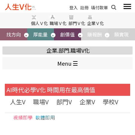
標題
登入
登入
註冊
註冊
填付款單
填付款單
個人Ｖ化
職場Ｖ化
部門Ｖ化
企業Ｖ化
內容
找方向
厚能量
創價值
賺報酬
願實現
企業.部門.職場V化
Menu
AI時代必學V化 時間用在最高價值
圖片
人生V
職場V
部門V
企業V
學校V
大
取消
送出