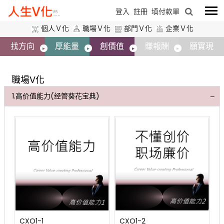
登入
註冊
填付款單
個人Ｖ化
職場Ｖ化
部門Ｖ化
企業Ｖ化
找方向
厚能量
創價值
賺報酬
願實現
職場V化
1.高价值能力(经管葵花宝典)
C
CXO1-1
CXO1-2