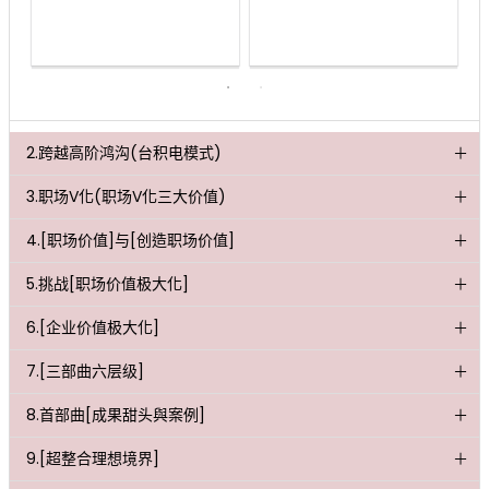
2.跨越高阶鸿沟(台积电模式)
3.职场V化(职场V化三大价值)
4.[职场价值]与[创造职场价值]
5.挑战[职场价值极大化]
6.[企业价值极大化]
7.[三部曲六层级]
8.首部曲[成果甜头與案例]
9.[超整合理想境界]