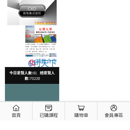
化
補教合作
6利天下
今日瀏覽人數:
81
總瀏覽人
數:
70228
首頁
已購課程
購物車
會員專區