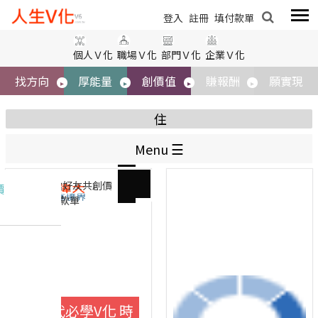
登入
註冊
填付款單
個人Ｖ化
職場Ｖ化
部門Ｖ化
企業Ｖ化
找方向
厚能量
創價值
賺報酬
願實現
住
我要發表
Menu
分類
登入
註冊
邀好友共創價
價
填付款單
標題
內容
圖片
住
燈泡
AI時代必學V化 時