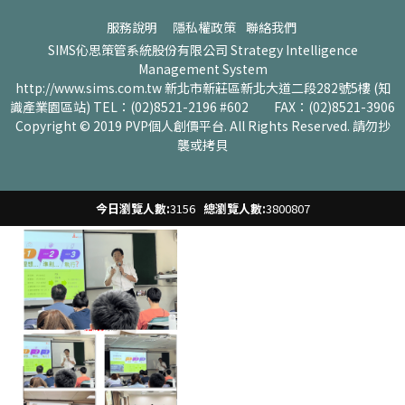
服務說明
隱私權政策
聯絡我們 ​
SIMS伈思策管系統股份有限公司 Strategy Intelligence
Management System
http://www.sims.com.tw 新北市新莊區新北大道二段282號5樓 (知
識產業園區站) TEL：(02)8521-2196 #602 FAX：(02)8521-3906
Copyright © 2019 PVP個人創價平台. All Rights Reserved. 請勿抄
襲或拷貝
6個偉大
今日瀏覽人數:
3156
總瀏覽人數:
3800807
點進[會員V化區]
點進[大我V化區]