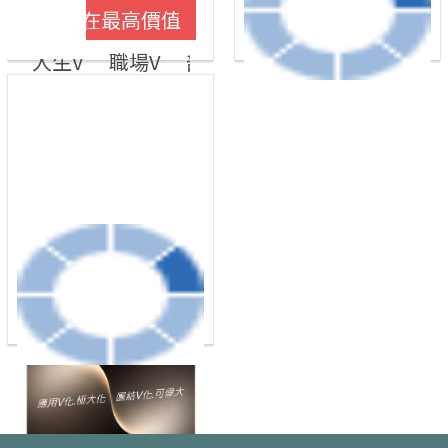
100
間用在最高價值
$
人生V
職場V
部門V
企業V
學校V
大
餐桌