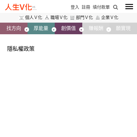
登入
註冊
填付款單
個人Ｖ化
職場Ｖ化
部門Ｖ化
企業Ｖ化
找方向
厚能量
創價值
賺報酬
願實現
隱私權政策