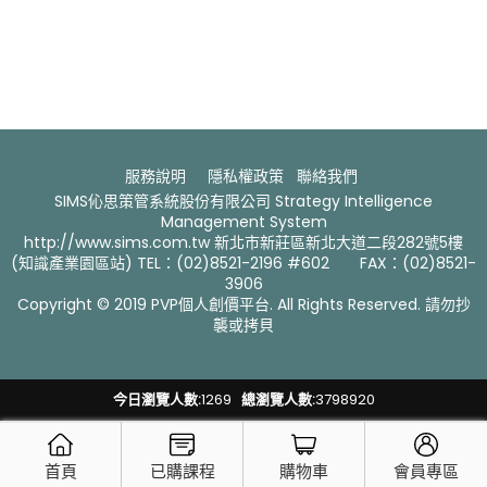
服務說明
隱私權政策
聯絡我們 ​
SIMS伈思策管系統股份有限公司 Strategy Intelligence
Management System
http://www.sims.com.tw 新北市新莊區新北大道二段282號5樓
(知識產業園區站) TEL：(02)8521-2196 #602 FAX：(02)8521-
3906
Copyright © 2019 PVP個人創價平台. All Rights Reserved. 請勿抄
襲或拷貝
今日瀏覽人數:
1269
總瀏覽人數:
3798920
首頁
已購課程
購物車
會員專區