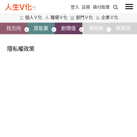
登入
註冊
填付款單
個人Ｖ化
職場Ｖ化
部門Ｖ化
企業Ｖ化
找方向
厚能量
創價值
賺報酬
願實現
隱私權政策