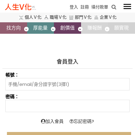
登入
註冊
填付款單
個人Ｖ化
職場Ｖ化
部門Ｖ化
企業Ｖ化
找方向
厚能量
創價值
賺報酬
願實現
會員登入
帳號：
密碼：
加入會員
忘記密碼?