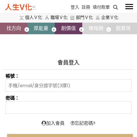
登入
註冊
填付款單
個人Ｖ化
職場Ｖ化
部門Ｖ化
企業Ｖ化
找方向
厚能量
創價值
賺報酬
願實現
會員登入
帳號：
密碼：
加入會員
忘記密碼?